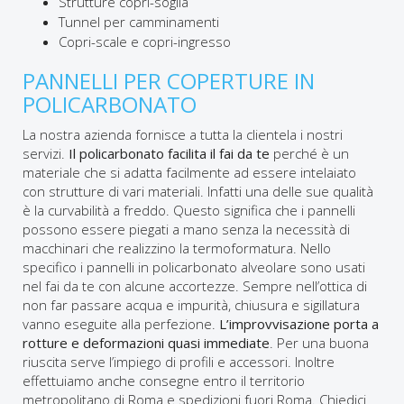
Strutture copri-soglia
Tunnel per camminamenti
Copri-scale e copri-ingresso
PANNELLI PER COPERTURE IN
POLICARBONATO
La nostra azienda fornisce a tutta la clientela i nostri
servizi.
Il policarbonato facilita il fai da te
perché è un
materiale che si adatta facilmente ad essere intelaiato
con strutture di vari materiali. Infatti una delle sue qualità
è la curvabilità a freddo. Questo significa che i pannelli
possono essere piegati a mano senza la necessità di
macchinari che realizzino la termoformatura. Nello
specifico i pannelli in policarbonato alveolare sono usati
nel fai da te con alcune accortezze. Sempre nell’ottica di
non far passare acqua e impurità, chiusura e sigillatura
vanno eseguite alla perfezione.
L’improvvisazione porta a
rotture e deformazioni quasi immediate
. Per una buona
riuscita serve l’impiego di profili e accessori. Inoltre
effettuiamo anche consegne entro il territorio
metropolitano di Roma e spedizioni fuori Roma. Chiedici