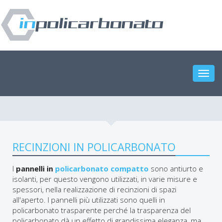
Toggl
navig
RECINZIONI IN POLICARBONATO
I
pannelli in
policarbonato compatto
sono antiurto e
isolanti, per questo vengono utilizzati, in varie misure e
spessori, nella realizzazione di recinzioni di spazi
all'aperto. I pannelli più utilizzati sono quelli in
policarbonato trasparente perché la trasparenza del
policarbonato dà un effetto di grandissima eleganza, ma