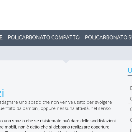
E
POLICARBONATO COMPATTO
POLICARBONATO S
U
i
riguadagnare uno spazio che non veniva usato per svolgere
frequentato da bambini, oppure nessuna attività, nel senso
o uno spazio che se risistemato può dare delle soddisfazioni.
 mobili, non è detto che si debbano realizzare coperture