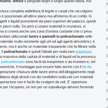
nsiline
,
tettoie
e pergolati larghi e lunghi quanto basta, ma
rtura completa addirittura di tegole e canali che raccolgono
n è posizionato all'ultimo piano ma all'interno di un cortile. In
tti e liquidi provenienti dai piani superiori del palazzo, quindi
 passi nulla. Se però si usano materiali in muratura, si
, ma si creerà anche una zona d'ombra costante che ci priva
evitare utilizzando
lastre e pannelli in policarbonato
nelle
materiale molto resistente agli urti ed agli agenti atmosferici, è
erne, ma è anche un materiale trasparente che fa filtrare nella
 Il
policarbonato
è quindi l'ideale per realizzare
coperture
 massima dalla caduta di materiali e di liquidi ed la presenza
n policarbonato
sono facili da trasportare e da montare e, nel
onomiche. Il montaggio può essere fatto anche con il
fai da
'operazione chiusura delle lastre prima dell'alloggiamento negli
illatura degli alveoli con dei rondelloni realizzati con materiali
 operazione non è facile da svolgere da soli. E' opportuno
volge per l'acquisto, se non per un sopralluogo almeno fornendo