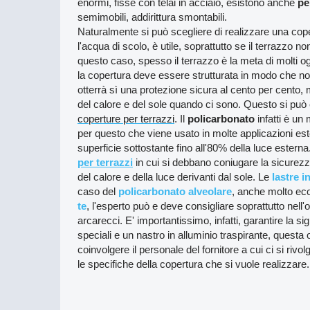
enormi, fisse con telai in acciaio, esistono anche
pe
semimobili, addirittura smontabili.
Naturalmente si può scegliere di realizzare una cope
l'acqua di scolo, è utile, soprattutto se il terrazzo no
questo caso, spesso il terrazzo è la meta di molti ogge
la copertura deve essere strutturata in modo che non
otterrà sì una protezione sicura al cento per cento
del calore e del sole quando ci sono. Questo si può 
coperture per terrazzi
. Il
policarbonato
infatti è un 
per questo che viene usato in molte applicazioni est
superficie sottostante fino all'80% della luce esterna.
per terrazzi
in cui si debbano coniugare la sicurezza
del calore e della luce derivanti dal sole. Le
lastre i
caso del
policarbonato alveolare
, anche molto ec
te
, l'esperto può e deve consigliare soprattutto nell
arcarecci. E' importantissimo, infatti, garantire la sig
speciali e un nastro in alluminio traspirante, questa
coinvolgere il personale del fornitore a cui ci si ri
le specifiche della copertura che si vuole realizzare.